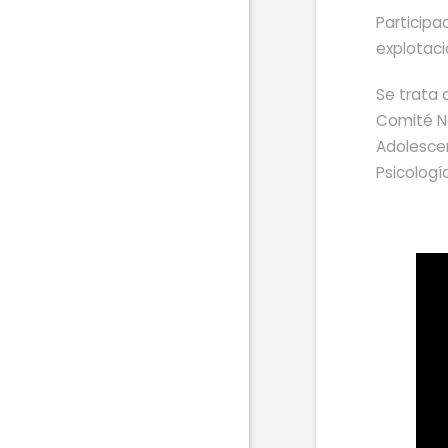
Participa
explotaci
Se trata 
Comité Na
Adolescen
Psicologí