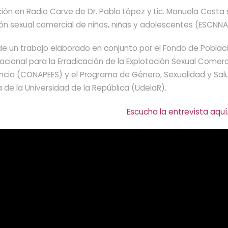
ción en Radio Carve de Dr. Pablo López y Lic. Manuela Costa 
ón sexual comercial de niños, niñas y adolescentes (ESCNNA
de un trabajo elaborado en conjunto por el Fondo de Poblaci
cional para la Erradicación de la Explotación Sexual Comerci
cia (CONAPEES) y el Programa de Género, Sexualidad y Salu
a de la Universidad de la República (UdelaR).
Escucha la entrevista aquí