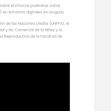
sobre el informe preliminar sobre
) en entornos digitales en Uruguay.
ón de las Naciones Unidas (UNFPA), el
al y No Comercial de la Niñez y la
d Reproductiva de la Facultad de
.