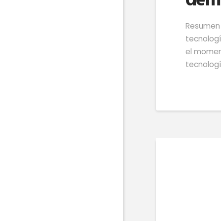
dema
Resumen E
tecnologí
el moment
tecnologí