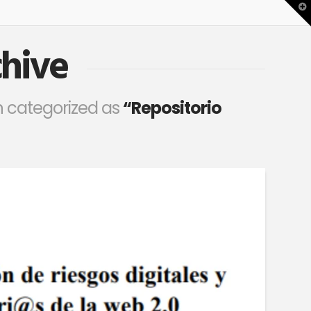
T
t
W
hive
een categorized as
“Repositorio